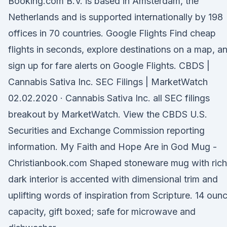
Booking.com B.V. is based in Amsterdam, the
Netherlands and is supported internationally by 198
offices in 70 countries. Google Flights Find cheap
flights in seconds, explore destinations on a map, a
sign up for fare alerts on Google Flights. CBDS |
Cannabis Sativa Inc. SEC Filings | MarketWatch
02.02.2020 · Cannabis Sativa Inc. all SEC filings
breakout by MarketWatch. View the CBDS U.S.
Securities and Exchange Commission reporting
information. My Faith and Hope Are in God Mug -
Christianbook.com Shaped stoneware mug with rich
dark interior is accented with dimensional trim and
uplifting words of inspiration from Scripture. 14 oun
capacity, gift boxed; safe for microwave and