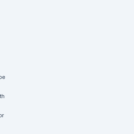
pe
th
or