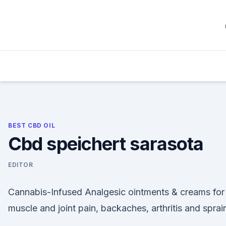
Skip
to
content
BEST CBD OIL
Cbd speichert sarasota
EDITOR
Cannabis-Infused Analgesic ointments & creams for
muscle and joint pain, backaches, arthritis and sprai