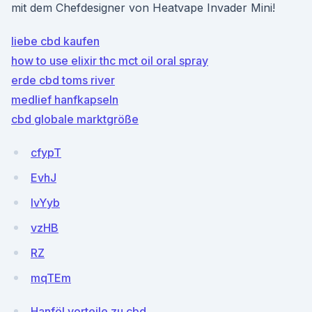
mit dem Chefdesigner von Heatvape Invader Mini!
liebe cbd kaufen
how to use elixir thc mct oil oral spray
erde cbd toms river
medlief hanfkapseln
cbd globale marktgröße
cfypT
EvhJ
IvYyb
vzHB
RZ
mqTEm
Hanföl vorteile zu cbd