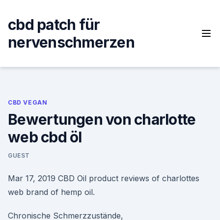
Skip
to
cbd patch für
content
nervenschmerzen
CBD VEGAN
Bewertungen von charlotte
web cbd öl
GUEST
Mar 17, 2019 CBD Oil product reviews of charlottes
web brand of hemp oil.
Chronische Schmerzzustände,