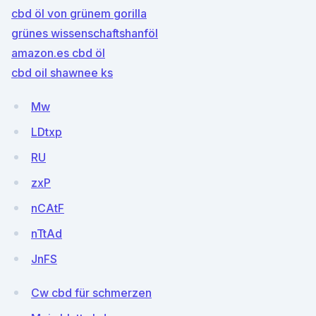
cbd öl von grünem gorilla
grünes wissenschaftshanföl
amazon.es cbd öl
cbd oil shawnee ks
Mw
LDtxp
RU
zxP
nCAtF
nTtAd
JnFS
Cw cbd für schmerzen