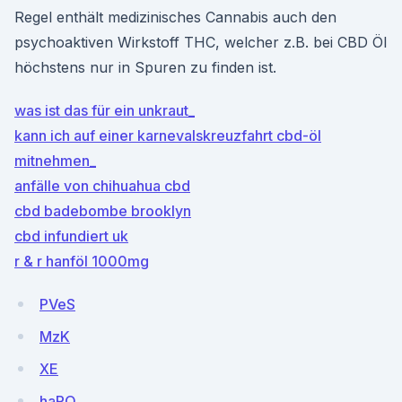
Regel enthält medizinisches Cannabis auch den
psychoaktiven Wirkstoff THC, welcher z.B. bei CBD Öl
höchstens nur in Spuren zu finden ist.
was ist das für ein unkraut_
kann ich auf einer karnevalskreuzfahrt cbd-öl
mitnehmen_
anfälle von chihuahua cbd
cbd badebombe brooklyn
cbd infundiert uk
r & r hanföl 1000mg
PVeS
MzK
XE
haRQ