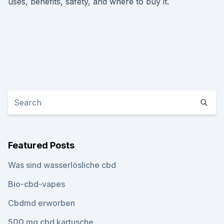
uses, benefits, safety, and where to buy it.
Featured Posts
Was sind wasserlösliche cbd
Bio-cbd-vapes
Cbdmd erworben
500 mg cbd kartusche