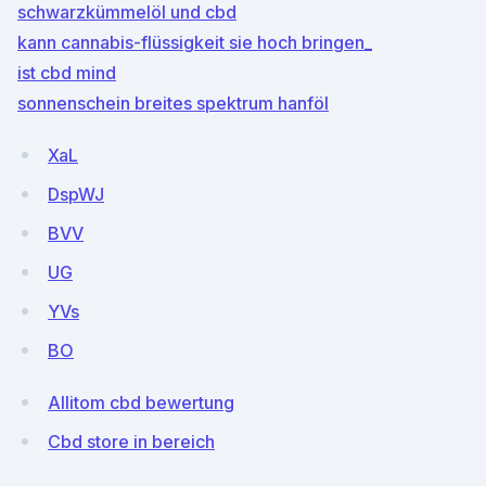
schwarzkümmelöl und cbd
kann cannabis-flüssigkeit sie hoch bringen_
ist cbd mind
sonnenschein breites spektrum hanföl
XaL
DspWJ
BVV
UG
YVs
BO
Allitom cbd bewertung
Cbd store in bereich